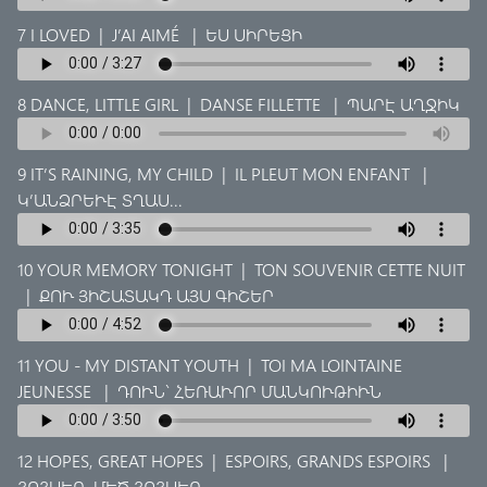
7 I LOVED
|
J’AI AIMÉ
|
ԵՍ ՍԻՐԵՑԻ
8 DANCE, LITTLE GIRL
|
DANSE FILLETTE
|
ՊԱՐԷ ԱՂՋԻԿ
9 IT’S RAINING, MY CHILD
|
IL PLEUT MON ENFANT
|
Կ’ԱՆՁՐԵՒԷ ՏՂԱՍ...
10 YOUR MEMORY TONIGHT
|
TON SOUVENIR CETTE NUIT
|
ՔՈՒ ՅԻՇԱՏԱԿԴ ԱՅՍ ԳԻՇԵՐ
11 YOU - MY DISTANT YOUTH
|
TOI MA LOINTAINE
JEUNESSE
|
ԴՈՒՆ` ՀԵՌԱՒՈՐ ՄԱՆԿՈՒԹԻՒՆ
12 HOPES, GREAT HOPES
|
ESPOIRS, GRANDS ESPOIRS
|
ՅՈՅՍԵՐ, ՄԵԾ ՅՈՅՍԵՐ