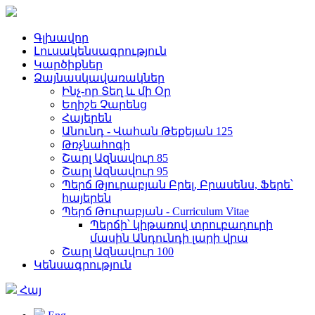
Գլխավոր
Լուսակենսագրություն
Կարծիքներ
Ձայնասկավառակներ
Ինչ-որ Տեղ և մի Օր
Եղիշե Չարենց
Հայերեն
Անունդ - Վահան Թեքեյան 125
Թռչնահոգի
Շարլ Ազնավուր 85
Շարլ Ազնավուր 95
Պերճ Թյուրաբյան Բրել, Բրասենս, Ֆերե՝
հայերեն
Պերճ Թուրաբյան - Curriculum Vitae
Պերճի՝ կիթառով տրուբադուրի
մասին Անդունդի լարի վրա
Շարլ Ազնավուր 100
Կենսագրություն
Հայ