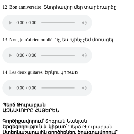
12
|
Bon anniversaire
|
Շնորհավոր մեր տարեդարձը
13
|
Non, je n'ai rien oublié
|
Ոչ, ես ոչինչ չեմ մոռացել
14
|
Les deux guitares
|
Երկու կիթառ
Պերճ Թուրաբյան
ԱԶՆԱՎՈՒՐԸ ՀԱՅԵՐԵՆ
Գործիքավորում՝
Տիգրան Նանյան
Երգեցողություն և կիթառ՝
Պերճ Թյուրաբյան
Ստեղնաշարային գործիքներ, ծրագրավորում՝